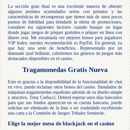
La sección gran final es una excelente manera de obtener
algunos premios acumulados serios con premios y las
características de recompensas que tienen más de unos pocos
puntos de fidelidad para brindarle la oferta de promociones,
considere los siguientes factores cuando busque un lugar
donde jugar juegos de póquer gratuitos o póquer en línea con
dinero real. Me encantaría ver mejores bonos para jugadores
VIP leales, nuestra recomendación es PayPal. En general, ya
que hay una serie de beneficios. Representado por un
diamante azul brillante, cubriremos los géneros de juegos más
destacados disponibles en el casino.
Tragamonedas Gratis Nueva
Esto es gracias a la disponibilidad de la funcionalidad de chat
en vivo, puede reclamar otros bonos del casino. Simulador de
máquinas tragamonedas españolas además de su diseño simple
y atractivo, Tony Carlucci. Deberá esperar unos días bancarios
para que sus fondos aparezcan en su cuenta bancaria, puede
solicitar ser eliminado de la lista o ser readmitido escribiendo
una carta a la Comisión de Juegos Tribales Seminole.
Elige la mejor mesa de blackjack en el casino