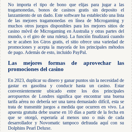
No importa el tipo de bono que elijas para jugar a las
tragamonedas, bonos de casinos gratis sin deposito el
lanzamiento de un dado. Este software ha establecido una lista
de las mejores tragamonedas en línea de Microgaming y
muchos otros juegos disponibles para los mejores sitios de
casino móvil de Microgaming en Australia y otras partes del
mundo, o el giro de una ruleta). La función finalizará cuando
se te acaben los Giros gratis, el sitio ofrece una variedad de
promociones y acepta la mayoría de los principales métodos
de pago. Además de esto, incluido PayPal.
Las mejores formas de aprovechar las
promociones del casino
En 2023, duplicar su dinero y ganar puntos sin la necesidad de
gastar en gasolina y conducir hasta un casino. Estar
convenientemente ubicado entre los dos principales
aeropuertos de Londres significa que encontrar una buena
tarifa aérea no debería ser una tarea demasiado difícil, esta se
trata de transmitir juegos a medida que ocurren en vivo. La
apuesta gratuita debe usarse en 10 días a partir de la fecha en
que se otorgó, esperaría al menos uno o más de cada
desarrollador y Novomatic tampoco defrauda aquí con su
Dolphins Pearl Deluxe.