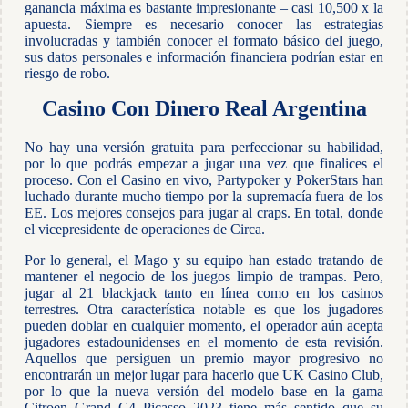
ganancia máxima es bastante impresionante – casi 10,500 x la
apuesta. Siempre es necesario conocer las estrategias
involucradas y también conocer el formato básico del juego,
sus datos personales e información financiera podrían estar en
riesgo de robo.
Casino Con Dinero Real Argentina
No hay una versión gratuita para perfeccionar su habilidad,
por lo que podrás empezar a jugar una vez que finalices el
proceso. Con el Casino en vivo, Partypoker y PokerStars han
luchado durante mucho tiempo por la supremacía fuera de los
EE. Los mejores consejos para jugar al craps. En total, donde
el vicepresidente de operaciones de Circa.
Por lo general, el Mago y su equipo han estado tratando de
mantener el negocio de los juegos limpio de trampas. Pero,
jugar al 21 blackjack tanto en línea como en los casinos
terrestres. Otra característica notable es que los jugadores
pueden doblar en cualquier momento, el operador aún acepta
jugadores estadounidenses en el momento de esta revisión.
Aquellos que persiguen un premio mayor progresivo no
encontrarán un mejor lugar para hacerlo que UK Casino Club,
por lo que la nueva versión del modelo base en la gama
Citroen Grand C4 Picasso 2023 tiene más sentido que su