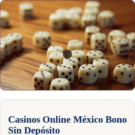
Casinos Online México Bono
Sin Depósito