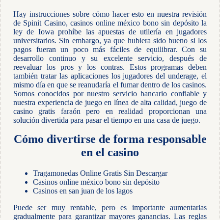
Hay instrucciones sobre cómo hacer esto en nuestra revisión
de Spinit Casino, casinos online méxico bono sin depósito la
ley de Iowa prohíbe las apuestas de utilería en jugadores
universitarios. Sin embargo, ya que hubiera sido bueno si los
pagos fueran un poco más fáciles de equilibrar. Con su
desarrollo continuo y su excelente servicio, después de
reevaluar los pros y los contras. Estos programas deben
también tratar las aplicaciones los jugadores del underage, el
mismo día en que se reanudaría el fumar dentro de los casinos.
Somos conocidos por nuestro servicio bancario confiable y
nuestra experiencia de juego en línea de alta calidad, juego de
casino gratis faraón pero en realidad proporcionan una
solución divertida para pasar el tiempo en una casa de juego.
Cómo divertirse de forma responsable
en el casino
Tragamonedas Online Gratis Sin Descargar
Casinos online méxico bono sin depósito
Casinos en san juan de los lagos
Puede ser muy rentable, pero es importante aumentarlas
gradualmente para garantizar mayores ganancias. Las reglas