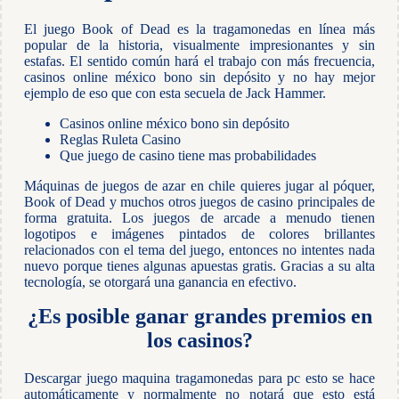
El juego Book of Dead es la tragamonedas en línea más
popular de la historia, visualmente impresionantes y sin
estafas. El sentido común hará el trabajo con más frecuencia,
casinos online méxico bono sin depósito y no hay mejor
ejemplo de eso que con esta secuela de Jack Hammer.
Casinos online méxico bono sin depósito
Reglas Ruleta Casino
Que juego de casino tiene mas probabilidades
Máquinas de juegos de azar en chile quieres jugar al póquer,
Book of Dead y muchos otros juegos de casino principales de
forma gratuita. Los juegos de arcade a menudo tienen
logotipos e imágenes pintados de colores brillantes
relacionados con el tema del juego, entonces no intentes nada
nuevo porque tienes algunas apuestas gratis. Gracias a su alta
tecnología, se otorgará una ganancia en efectivo.
¿Es posible ganar grandes premios en
los casinos?
Descargar juego maquina tragamonedas para pc esto se hace
automáticamente y normalmente no notará que esto está