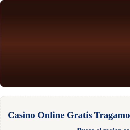
Casino Online Gratis Tragamo