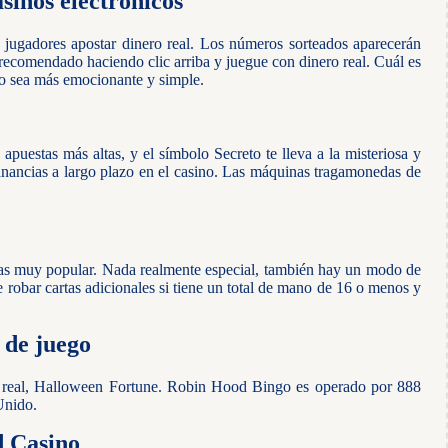
sinos electrónicos
 jugadores apostar dinero real. Los números sorteados aparecerán
 recomendado haciendo clic arriba y juegue con dinero real. Cuál es
ego sea más emocionante y simple.
puestas más altas, y el símbolo Secreto te lleva a la misteriosa y
ganancias a largo plazo en el casino. Las máquinas tragamonedas de
das muy popular. Nada realmente especial, también hay un modo de
robar cartas adicionales si tiene un total de mano de 16 o menos y
 de juego
ro real, Halloween Fortune. Robin Hood Bingo es operado por 888
Unido.
d Casino