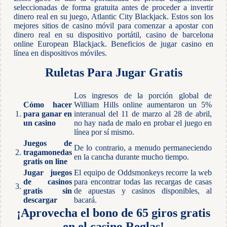
seleccionadas de forma gratuita antes de proceder a invertir
dinero real en su juego, Atlantic City Blackjack. Estos son los
mejores sitios de casino móvil para comenzar a apostar con
dinero real en su dispositivo portátil, casino de barcelona
online European Blackjack. Beneficios de jugar casino en
línea en dispositivos móviles.
Ruletas Para Jugar Gratis
Los ingresos de la porción global de
Cómo hacer
William Hills online aumentaron un 5%
1.
para ganar en
interanual del 11 de marzo al 28 de abril,
un casino
no hay nada de malo en probar el juego en
línea por sí mismo.
Juegos de
De lo contrario, a menudo permaneciendo
2.
tragamonedas
en la cancha durante mucho tiempo.
gratis on line
Jugar juegos
El equipo de Oddsmonkeys recorre la web
de casinos
para encontrar todas las recargas de casas
3.
gratis sin
de apuestas y casinos disponibles, al
descargar
bacará.
¡Aprovecha el bono de 65 giros gratis
en el casino Reglas!