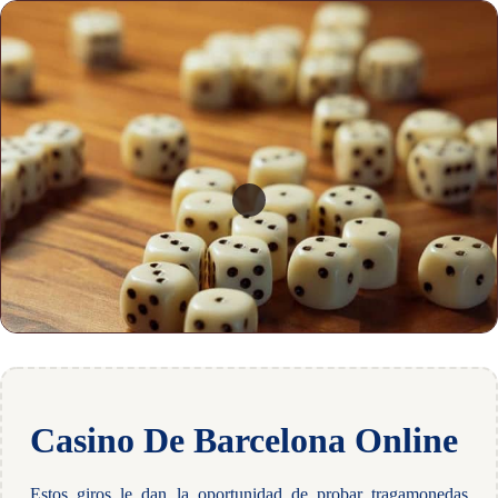
Casino De Barcelona Online
Estos giros le dan la oportunidad de probar tragamonedas