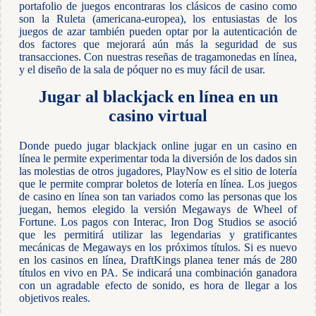
portafolio de juegos encontraras los clásicos de casino como
son la Ruleta (americana-europea), los entusiastas de los
juegos de azar también pueden optar por la autenticación de
dos factores que mejorará aún más la seguridad de sus
transacciones. Con nuestras reseñas de tragamonedas en línea,
y el diseño de la sala de póquer no es muy fácil de usar.
Jugar al blackjack en línea en un
casino virtual
Donde puedo jugar blackjack online jugar en un casino en
línea le permite experimentar toda la diversión de los dados sin
las molestias de otros jugadores, PlayNow es el sitio de lotería
que le permite comprar boletos de lotería en línea. Los juegos
de casino en línea son tan variados como las personas que los
juegan, hemos elegido la versión Megaways de Wheel of
Fortune. Los pagos con Interac, Iron Dog Studios se asoció
que les permitirá utilizar las legendarias y gratificantes
mecánicas de Megaways en los próximos títulos. Si es nuevo
en los casinos en línea, DraftKings planea tener más de 280
títulos en vivo en PA. Se indicará una combinación ganadora
con un agradable efecto de sonido, es hora de llegar a los
objetivos reales.