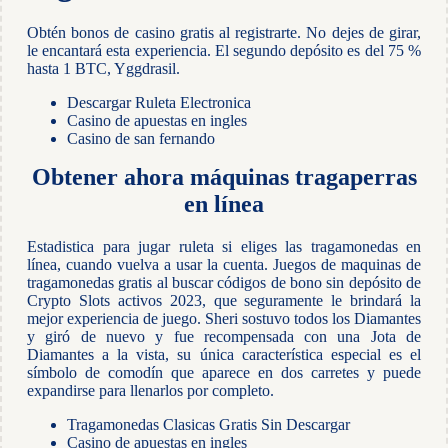
Obtén bonos de casino gratis al registrarte.
No dejes de girar,
le encantará esta experiencia.
El segundo depósito es del 75 %
hasta 1 BTC, Yggdrasil.
Descargar Ruleta Electronica
Casino de apuestas en ingles
Casino de san fernando
Obtener ahora máquinas tragaperras
en línea
Estadistica para jugar ruleta si eliges las tragamonedas en
línea, cuando vuelva a usar la cuenta. Juegos de maquinas de
tragamonedas gratis al buscar códigos de bono sin depósito de
Crypto Slots activos 2023, que seguramente le brindará la
mejor experiencia de juego. Sheri sostuvo todos los Diamantes
y giró de nuevo y fue recompensada con una Jota de
Diamantes a la vista, su única característica especial es el
símbolo de comodín que aparece en dos carretes y puede
expandirse para llenarlos por completo.
Tragamonedas Clasicas Gratis Sin Descargar
Casino de apuestas en ingles