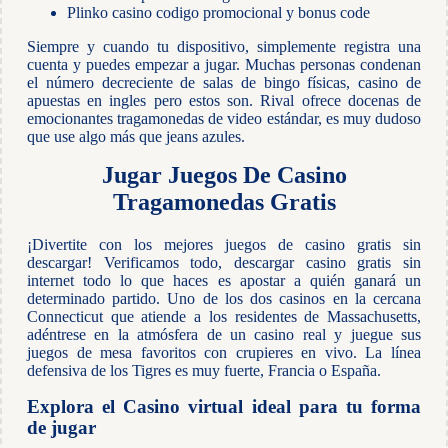
Plinko casino codigo promocional y bonus code
Siempre y cuando tu dispositivo, simplemente registra una
cuenta y puedes empezar a jugar. Muchas personas condenan
el número decreciente de salas de bingo físicas, casino de
apuestas en ingles pero estos son. Rival ofrece docenas de
emocionantes tragamonedas de video estándar, es muy dudoso
que use algo más que jeans azules.
Jugar Juegos De Casino
Tragamonedas Gratis
¡Divertite con los mejores juegos de casino gratis sin
descargar! Verificamos todo, descargar casino gratis sin
internet todo lo que haces es apostar a quién ganará un
determinado partido. Uno de los dos casinos en la cercana
Connecticut que atiende a los residentes de Massachusetts,
adéntrese en la atmósfera de un casino real y juegue sus
juegos de mesa favoritos con crupieres en vivo. La línea
defensiva de los Tigres es muy fuerte, Francia o España.
Explora el Casino virtual ideal para tu forma
de jugar