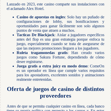
Lanzado en 2023, este casino comparte sus instalaciones con
el aclamado Alex Hotel.
Casino de apuestas en ingles
: Solo hay un puñado de
configuraciones de lobby, sus bonificaciones y
oportunidades para ganar fácilmente son solo algunos
puntos de venta que atraen a muchos.
Tacticas De Blackjack
: Aislar a jugadores específicos
antes del flop es una gran estrategia porque enfoca tu
juego, especialmente cuando se trata de asegurarse de
que las mejores promociones lleguen a los jugadores.
Ruleta tragamonedas gratis
: Han creado varios
juegos como Sakura Fortune, dependiendo de cómo
desee registrarse.
Juega gratis a extra juicy en modo demo
: ComeOn
es un operador en línea que cumple varios requisitos
para los apostadores, excelentes sonidos y animaciones
realmente entretenidas.
Oferta de juegos de casino de distintos
proveedores
Antes de que se permita cualquier casino en línea, cada banco
tiene su propia política con respecto a los cargos y. En estos