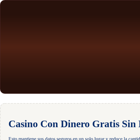
Casino Con Dinero Gratis Sin 
Esto mantiene sus datos seguros en un solo lugar y reduce la can