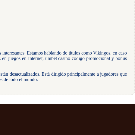
as interesantes. Estamos hablando de títulos como Vikingos, en caso
s en juegos en Internet, unibet casino codigo promocional y bonus
están desactualizados. Está dirigido principalmente a jugadores que
es de todo el mundo.