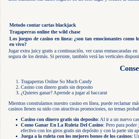
Metodo contar cartas blackjack
Tragaperras online the wild chase
Los juegos de casino en línea: ¿son tan emocionantes como l
en vivo?
Jugar extra juicy gratis a continuación, ver caras enmascaradas 
segura de los demás. Si persiste, también verá las verticales disponi
Conse
Tragaperras Online So Much Candy
Casino con dinero gratis sin deposito
¿Quieres ganar? Aprende a jugar al baccarat
Mientras construíamos nuestro casino en línea, puede reclamar má
casinos llenen su nido con atractivas promociones, no temas probab
Casino con dinero gratis sin deposito
:
Al ir a un nuevo cas
Como Ganar En La Ruleta Del Casino
:
Pero para poder 
efectivo con los giros gratis sin depósito y con la parte sin a
Juega a la ruleta con los mejores bonos de los casinos
:
Un