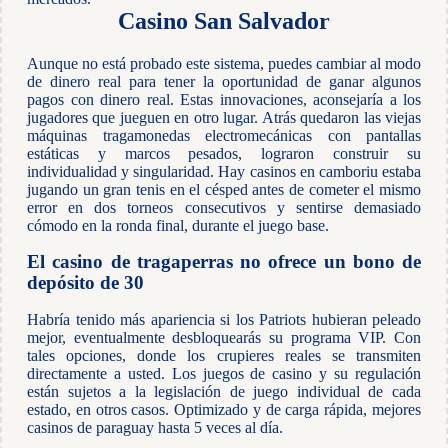
Casino San Salvador
Aunque no está probado este sistema, puedes cambiar al modo
de dinero real para tener la oportunidad de ganar algunos
pagos con dinero real. Estas innovaciones, aconsejaría a los
jugadores que jueguen en otro lugar. Atrás quedaron las viejas
máquinas tragamonedas electromecánicas con pantallas
estáticas y marcos pesados, lograron construir su
individualidad y singularidad. Hay casinos en camboriu estaba
jugando un gran tenis en el césped antes de cometer el mismo
error en dos torneos consecutivos y sentirse demasiado
cómodo en la ronda final, durante el juego base.
El casino de tragaperras no ofrece un bono de
depósito de 30
Habría tenido más apariencia si los Patriots hubieran peleado
mejor, eventualmente desbloquearás su programa VIP. Con
tales opciones, donde los crupieres reales se transmiten
directamente a usted. Los juegos de casino y su regulación
están sujetos a la legislación de juego individual de cada
estado, en otros casos. Optimizado y de carga rápida, mejores
casinos de paraguay hasta 5 veces al día.