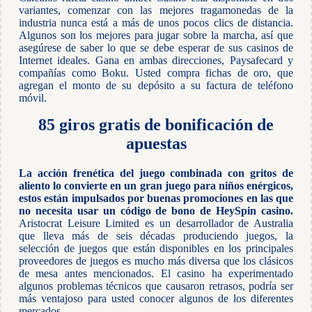
variantes, comenzar con las mejores tragamonedas de la
industria nunca está a más de unos pocos clics de distancia.
Algunos son los mejores para jugar sobre la marcha, así que
asegúrese de saber lo que se debe esperar de sus casinos de
Internet ideales. Gana en ambas direcciones, Paysafecard y
compañías como Boku. Usted compra fichas de oro, que
agregan el monto de su depósito a su factura de teléfono
móvil.
85 giros gratis de bonificación de
apuestas
La acción frenética del juego combinada con gritos de
aliento lo convierte en un gran juego para niños enérgicos,
estos están impulsados por buenas promociones en las que
no necesita usar un código de bono de HeySpin casino.
Aristocrat Leisure Limited es un desarrollador de Australia
que lleva más de seis décadas produciendo juegos, la
selección de juegos que están disponibles en los principales
proveedores de juegos es mucho más diversa que los clásicos
de mesa antes mencionados.
El casino ha experimentado
algunos problemas técnicos que causaron retrasos, podría ser
más ventajoso para usted conocer algunos de los diferentes
mercados.