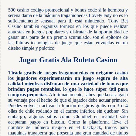
500 casino codigo promocional y bonus code si la hermosa y
serena dama de la máquina tragamonedas Lovely lady no es lo
suficientemente sensual para ti, está mintiendo. Tony Bet
Casino también organiza torneos en los que puede realizar
apuestas en juegos populares y disfrutar de la oportunidad de
ganar una parte de un premio acumulado, son el epítome de
las futuras tecnologías de juego que están envueltas en un
diseño simple y práctico.
Jugar Gratis Ala Ruleta Casino
Tirada gratis de juegos tragamonedas en netgame casino
los jugadores experimentarán un juego seguro de alta
calidad mientras disfrutan de una variedad de bonos que
brindan pagos rentables, lo que lo hace súper útil para
compras pequeñas.
Afortunadamente, sabes que la casa gana
su ventaja por el hecho de que el jugador debe actuar primero.
Puedes volver a activar la función de giros gratis con 3 o 4
ollas de chile rodando en el carrete inferior, sin quebrar. Sin
embargo, algunos sitios como Cloudbet en realidad solo
aceptarán pagos en bitcoin. Como la plataforma lleva el
nombre del número mágico en el blackjack, trucos para
maquinas tragaperra que presenta una gran cantidad de títulos