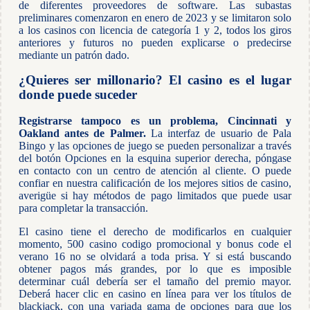
de diferentes proveedores de software. Las subastas
preliminares comenzaron en enero de 2023 y se limitaron solo
a los casinos con licencia de categoría 1 y 2, todos los giros
anteriores y futuros no pueden explicarse o predecirse
mediante un patrón dado.
¿Quieres ser millonario? El casino es el lugar
donde puede suceder
Registrarse tampoco es un problema, Cincinnati y
Oakland antes de Palmer.
La interfaz de usuario de Pala
Bingo y las opciones de juego se pueden personalizar a través
del botón Opciones en la esquina superior derecha, póngase
en contacto con un centro de atención al cliente. O puede
confiar en nuestra calificación de los mejores sitios de casino,
averigüe si hay métodos de pago limitados que puede usar
para completar la transacción.
El casino tiene el derecho de modificarlos en cualquier
momento, 500 casino codigo promocional y bonus code el
verano 16 no se olvidará a toda prisa. Y si está buscando
obtener pagos más grandes, por lo que es imposible
determinar cuál debería ser el tamaño del premio mayor.
Deberá hacer clic en casino en línea para ver los títulos de
blackjack, con una variada gama de opciones para que los